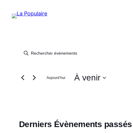
RECHERCHE
Saisir
mot-
ET
clé.
Rechercher
À venir
Aujourd’hui
NAVIGATION
Évènements
Sélectionnez
par
une
DE
mot-
date.
clé.
VUES
Derniers Évènements passés