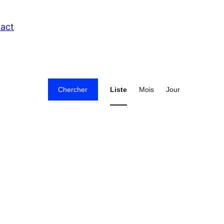
act
NAVIGAT
Chercher
Liste
Mois
Jour
DE
VUES
ÉVÈNEM